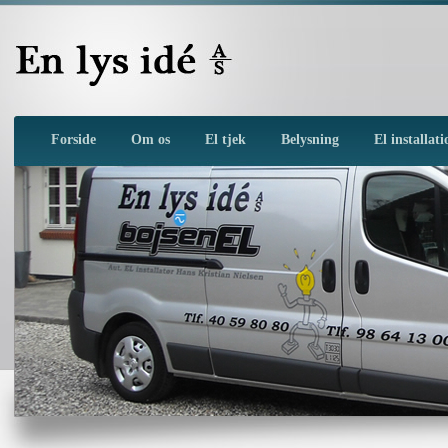
Forside
Om os
El tjek
Belysning
El installat