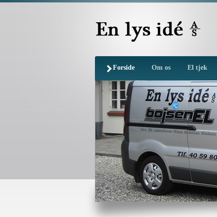
Forside
Om os
El tjek