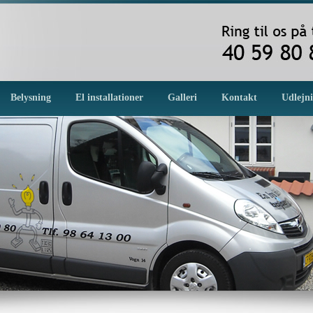
Belysning
El installationer
Galleri
Kontakt
Udlejn