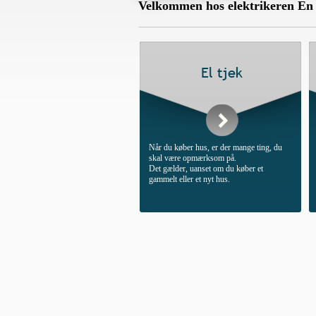
Velkommen hos elektrikeren En 
Når du køber hus, er der mange ting, du
skal være opmærksom på.
Det gælder, uanset om du køber et
gammelt eller et nyt hus.