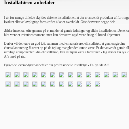
Installatøren anbefaler
I alt for mange tilfælde skyldes defekte installationer, at der er anvendt produkter af for ring
kvalitet eller at lovpligtige foreskrifter ikke er overholdt. Ofte desværre begge dele.
Ældre huse kan ofte gemme på et mylder af gamle ledninger og slidte installationer. Dette ka
blot være et irritationsmoment, men kan desværre også være årsag til brand i hjemmet.
Derfor vil det være en god idé, sammen med en autoriseret elinstallatør, at gennemgå dine
elinstallationer og få rettet op på de fejl og mangler der kunne være. Er der anvendt gamle ell
ulovlige komponenter i din elinstallation, kan dit hjem være i farezonen - tag derfor En lys i
A/S med på råd.
Følgende leverandører anbefaler din professionelle installatør - En lys idé A/S: