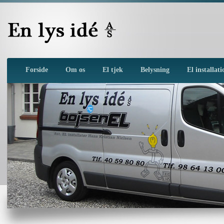
Forside
Om os
El tjek
Belysning
El installat